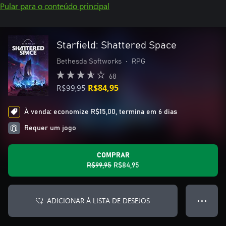
Pular para o conteúdo principal
Starfield: Shattered Space
Bethesda Softworks
•
RPG
68
R$99,95
R$84,95
À venda: economize R$15,00, termina em 6 dias
Requer um jogo
COMPRAR
R$99,95
R$84,95
ADICIONAR À LISTA DE DESEJOS
● ● ●