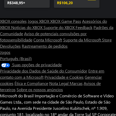
R$348,95+
R$106,20
XBOX consoles
Jogos XBOX
XBOX Game Pass
Acessórios do
XBOX
Notícias do XBOX
Suporte do XBOX
Feedback
Padrões da
Comunidade
Aviso de potenciais convulsões por
fotossensibilidade
Conta Microsoft
Suporte da Microsoft Store
Devoluções
Rastreamento de pedidos
Jogos
Português (Brasil)
Suas opções de privacidade
Privacidade dos Dados de Saúde do Consumidor
Entre em
contato com a Microsoft
Privacidade e Cookies
Gerenciar
cookies
Ética e Compliance
Nota Legal
Marcas
Avisos de
terceiros
Sobre os nossos anúncios
Microsoft do Brasil Importação e Comércio de Software e Vídeo
Games Ltda., com sede na cidade de São Paulo, Estado de São
Paulo, na Avenida Presidente Juscelino Kubitschek, nº 1.909,
conjunto 181, localizado no 18º andar da Torre Sul SP Corporate