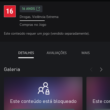
16 ANOS
Drogas, Violência Extrema
Compras no Jogo
Este conteúdo requer um jogo (vendido separadamente).
DETALHES
AVALIAÇÕES
MAIS
Galeria
Este conteúdo está bloqueado
Este co