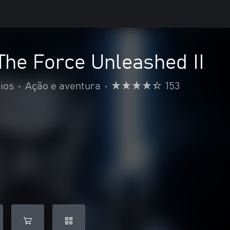
The Force Unleashed II
ios
•
Ação e aventura
•
153