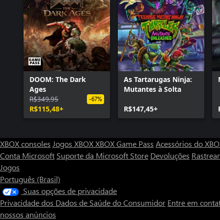
DOOM: The Dark
As Tartarugas Ninja:
Ages
Mutantes à Solta
R$349,95
-67%
R$115,48+
R$147,45+
XBOX consoles
Jogos XBOX
XBOX Game Pass
Acessórios do XB
Conta Microsoft
Suporte da Microsoft Store
Devoluções
Rastrea
Jogos
Português (Brasil)
Suas opções de privacidade
Privacidade dos Dados de Saúde do Consumidor
Entre em conta
nossos anúncios