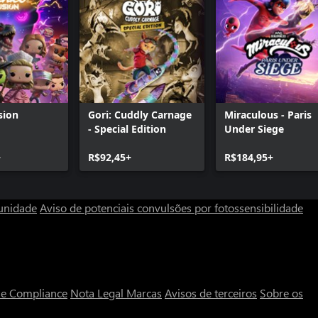
sion
Gori: Cuddly Carnage
Miraculous - Paris
- Special Edition
Under Siege
+
R$92,45+
R$184,95+
unidade
Aviso de potenciais convulsões por fotossensibilidade
a e Compliance
Nota Legal
Marcas
Avisos de terceiros
Sobre os