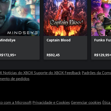
MindsEye
Captain Blood
Funko Fu
R$172,95+
R$92,45
R$129,95
OX
Notícias do XBOX
Suporte do XBOX
Feedback
Padrões da Com
mento de pedidos
to com a Microsoft
Privacidade e Cookies
Gerenciar cookies
Étic