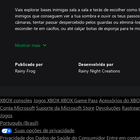
Vais explorar bases inimigas sala a sala e terás de escolher com
inimigos que conseguem ver a tua sombra e ouvir os teus passos. P
câmaras, tentar passar despercebido pelos guardas ou eliminá-lo
esconder-te em cacifos, ou até calçar botas de esponja para te m
Tens a liberdade de escolher o equipamento que levas em cada mi
Mostrar mais
aparelhos de hacking, explosivos, óculos de visão noturna, e mui
mudanças metereológicas podem ser um estorvo ou apoiar-te, por
acordo com cada situação. Novo equipamento e armas ficam disp
Publicado por
Desenvolvido por
jogo.
Rainy Frog
Rainy Night Creations
Enfrenta um amigo no modo multijogador local espião-contra-es
Entre em missões aleatórias fora da história principal e leve suas
nesse modo serão enviados para os placares globais de líderes, 
XBOX consoles
Jogos XBOX
XBOX Game Pass
Acessórios do XB
primeiro lugar contra jogadores do mundo todo.
Conta Microsoft
Suporte da Microsoft Store
Devoluções
Rastrea
Jogos
Português (Brasil)
Suas opções de privacidade
Privacidade dos Dados de Saúde do Consumidor
Entre em conta