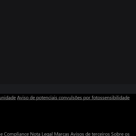
unidade
Aviso de potenciais convulsões por fotossensibilidade
a e Compliance
Nota Legal
Marcas
Avisos de terceiros
Sobre os