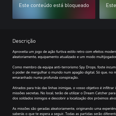
Este conteúdo está bloqueado
Este
Descrição
Aproveita um jogo de ação furtiva estilo retro com efeitos moder
aleatoriamente, equipamento atualizado e um modo multijogador 
Como membro da equipa anti-terrorismo Spy Drops, foste incu
o poder de mergulhar o mundo num apagão digital. Só que, no me
emaranhado numa profunda conspiração.
Atirados para trás das linhas inimigas, o vosso objetivo é infiltrar 
missões secretas. No local, terão de utilizar o Dream Catcher par
dos soldados inimigos e descobrir a localização dos próximos alvo
As missões são geradas aleatoriamente, originando uma experiênc
saberás o que te espera a seguir. Todas as partidas serão diferent