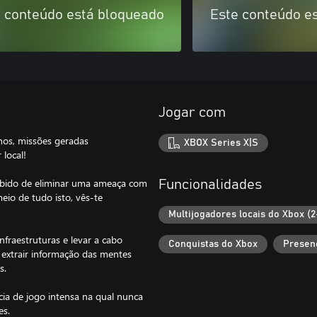
 conteúdo está bloqueado
Este conteúdo e
Jogar com
nos, missões geradas
XBOX Series X|S
local!
mbido de eliminar uma ameaça com
Funcionalidades
io de tudo isto, vês-te
Multijogadores locais do Xbox (2
infraestruturas e levar a cabo
Conquistas do Xbox
Presen
a extrair informação das mentes
s.
ia de jogo intensa na qual nunca
es.