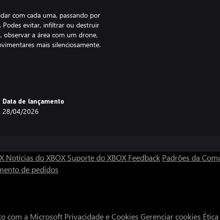
o lidar com cada uma, passando por
odes evitar, infiltrar ou destruir
s, observar a área com um drone,
ovimentares mais silenciosamente.
ssão e tens à tua seleção drones,
to mais. A passagem do dia e as
 isso terás de te equipar de
oníveis à medida que avanças no
Data de lançamento
28/04/2026
pião!
 habilidades ao limite. Seus tempos
onde você poderá disputar o
OX
Notícias do XBOX
Suporte do XBOX
Feedback
Padrões da Com
mento de pedidos
to com a Microsoft
Privacidade e Cookies
Gerenciar cookies
Étic