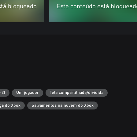
stá bloqueado
Este conteúdo está bloquead
-2)
Um jogador
Tela compartilhada/dividida
ça do Xbox
Salvamentos na nuvem do Xbox