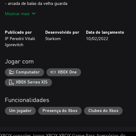
- arcada de balas da velha guarda
- muito fácil de jogar, divertir-se
Mostrar mais
Você gosta de espaço, tiro e arcadas antigas - este jogo é para
você!
Publicado por
Desenvolvido por
Data de lançamento
IP Peredrii Vitalii
Starkom
10/02/2022
Igorevitch
Jogar com
Computador
XBOX One
XBOX Series X|S
Funcionalidades
Um jogador
Presença do Xbox
Clubes do Xbox
XBOX consoles
Jogos XBOX
XBOX Game Pass
Acessórios do