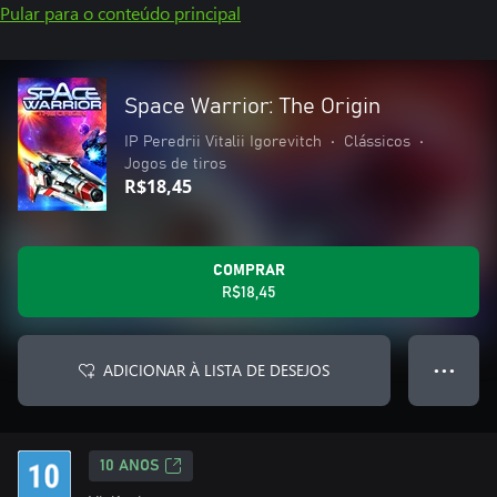
Pular para o conteúdo principal
Space Warrior: The Origin
IP Peredrii Vitalii Igorevitch
•
Clássicos
•
Jogos de tiros
R$18,45
COMPRAR
R$18,45
ADICIONAR À LISTA DE DESEJOS
● ● ●
10 ANOS