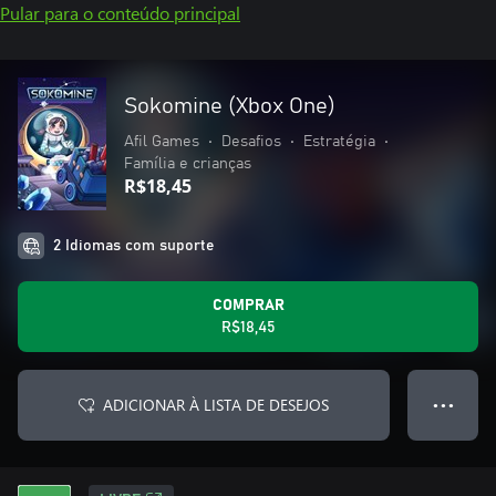
Pular para o conteúdo principal
Sokomine (Xbox One)
Afil Games
•
Desafios
•
Estratégia
•
Família e crianças
R$18,45
2 Idiomas com suporte
COMPRAR
R$18,45
ADICIONAR À LISTA DE DESEJOS
● ● ●