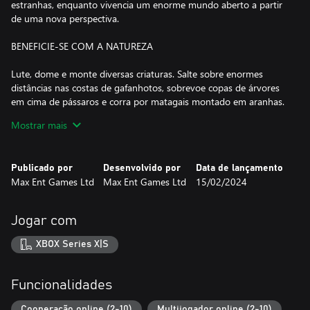
estranhas, enquanto vivencia um enorme mundo aberto a partir
de uma nova perspectiva.
BENEFICIE-SE COM A NATUREZA
Lute, dome e monte diversas criaturas. Salte sobre enormes
distâncias nas costas de gafanhotos, sobrevoe copas de árvores
em cima de pássaros e corra por matagais montado em aranhas.
Este mundo e seus habitantes são seus para conquistar.
Mostrar mais
SOBREVIVA SOZINHO OU PROSPEREM EM EQUIPE
Publicado por
Desenvolvido por
Data de lançamento
Jogue com seus amigos com suporte para até 10 jogadores no
Max Ent Games Ltd
Max Ent Games Ltd
15/02/2024
multijogador. Explorem juntos, lutem juntos, construam juntos e
sobrevivam à selva em equipe.
Jogar com
CONSTRUA AS BASES DE UM NOVO MUNDO
XBOX Series X|S
Recolha ou refine recursos para construir acampamentos com
vários níveis de materiais, de madeiras a pedras até metais.
Escolha um local favorito no mundo e construa, ou escale árvores
Funcionalidades
enormes e reivindique sua própria colônia permanente no topo.
Cooperação online (2-10)
Multijogador online (2-10)