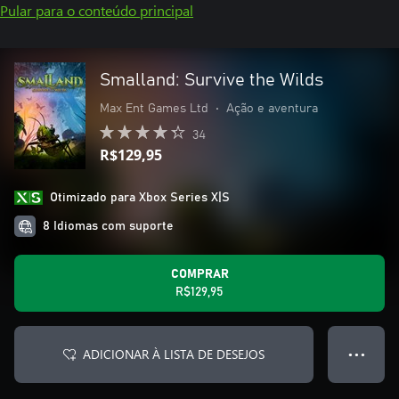
Pular para o conteúdo principal
Smalland: Survive the Wilds
Max Ent Games Ltd
•
Ação e aventura
34
R$129,95
Otimizado para Xbox Series X|S
8 Idiomas com suporte
COMPRAR
R$129,95
ADICIONAR À LISTA DE DESEJOS
● ● ●