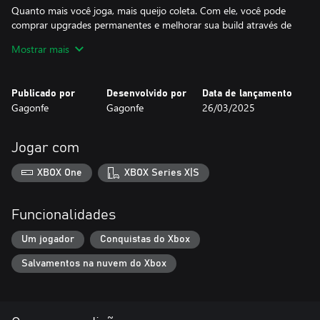
Quanto mais você joga, mais queijo coleta. Com ele, você pode
comprar upgrades permanentes e melhorar sua build através de
skill trees criadas para elevar as particularidades do seu
Mostrar mais
personagem. Jogue como um roedor nerd, um soldado batido,
um rato robótico, e muito mais com personagens
desbloqueáveis.
Publicado por
Desenvolvido por
Data de lançamento
Gagonfe
Gagonfe
26/03/2025
Jogar com
XBOX One
XBOX Series X|S
Funcionalidades
Um jogador
Conquistas do Xbox
Salvamentos na nuvem do Xbox