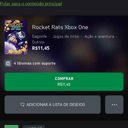
Pular para o conteúdo principal
Rocket Rats Xbox One
Gagonfe
•
Jogos de tiros
•
Ação e aventura
•
Outros
R$11,45
4 Idiomas com suporte
COMPRAR
R$11,45
ADICIONAR À LISTA DE DESEJOS
● ● ●