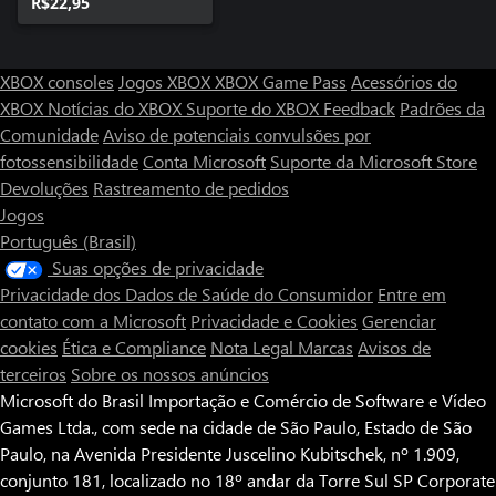
R$22,95
XBOX consoles
Jogos XBOX
XBOX Game Pass
Acessórios do
XBOX
Notícias do XBOX
Suporte do XBOX
Feedback
Padrões da
Comunidade
Aviso de potenciais convulsões por
fotossensibilidade
Conta Microsoft
Suporte da Microsoft Store
Devoluções
Rastreamento de pedidos
Jogos
Português (Brasil)
Suas opções de privacidade
Privacidade dos Dados de Saúde do Consumidor
Entre em
contato com a Microsoft
Privacidade e Cookies
Gerenciar
cookies
Ética e Compliance
Nota Legal
Marcas
Avisos de
terceiros
Sobre os nossos anúncios
Microsoft do Brasil Importação e Comércio de Software e Vídeo
Games Ltda., com sede na cidade de São Paulo, Estado de São
Paulo, na Avenida Presidente Juscelino Kubitschek, nº 1.909,
conjunto 181, localizado no 18º andar da Torre Sul SP Corporate