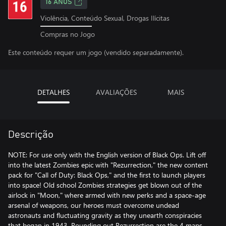
16 ANOS
Violência, Conteúdo Sexual, Drogas Ilícitas
Compras no Jogo
Este conteúdo requer um jogo (vendido separadamente).
DETALHES
AVALIAÇÕES
MAIS
Descrição
NOTE: For use only with the English version of Black Ops. Lift off
into the latest Zombies epic with "Rezurrection," the new content
pack for "Call of Duty: Black Ops," and the first to launch players
into space! Old school Zombies strategies get blown out of the
airlock in "Moon," where armed with new perks and a space-age
arsenal of weapons, our heroes must overcome undead
astronauts and fluctuating gravity as they unearth conspiracies
that began in 1943. Rounding out Rezurrection are the 4 maps