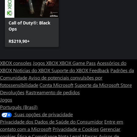
Call of Duty®: Black
Ops
R$219,90+
XBOX consoles
Jogos XBOX
XBOX Game Pass
Acessórios do
XBOX
Notícias do XBOX
Suporte do XBOX
Feedback
Padrões da
Comunidade
Aviso de potenciais convulsões por
fotossensibilidade
Conta Microsoft
Suporte da Microsoft Store
Devoluções
Rastreamento de pedidos
Jogos
Português (Brasil)
Suas opções de privacidade
Privacidade dos Dados de Saúde do Consumidor
Entre em
contato com a Microsoft
Privacidade e Cookies
Gerenciar
cookies
Ética e Compliance
Nota Legal
Marcas
Avisos de