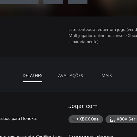
Este conteúdo requer um jogo (vend
Multijogador online no console Xbox
separadamente).
DETALHES
AVALIAÇÕES
MAIS
Jogar com
iedade para Honoka.
XBOX One
XBOX Seri
to com desconto. Certifica-te de