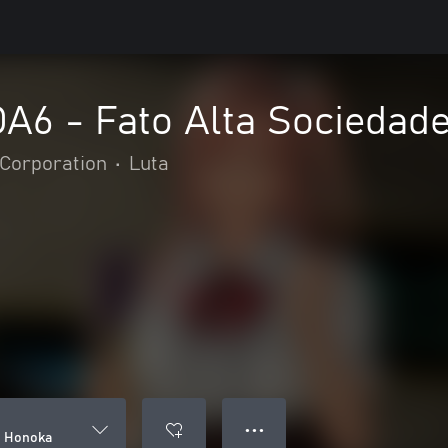
OA6 - Fato Alta Sociedad
Corporation
•
Luta
● ● ●
: Honoka