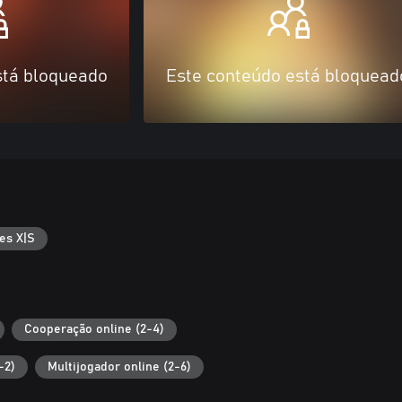
stá bloqueado
Este conteúdo está bloquead
es X|S
Cooperação online (2-4)
-2)
Multijogador online (2-6)