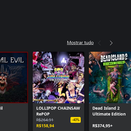
Mostrar tudo
il
LOLLIPOP CHAINSAW
Dead Island 2
RePOP
Ultimate Edition
R$264,91
-40%
R$158,94
R$374,95+