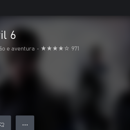
il 6
ão e aventura
•
971
● ● ●