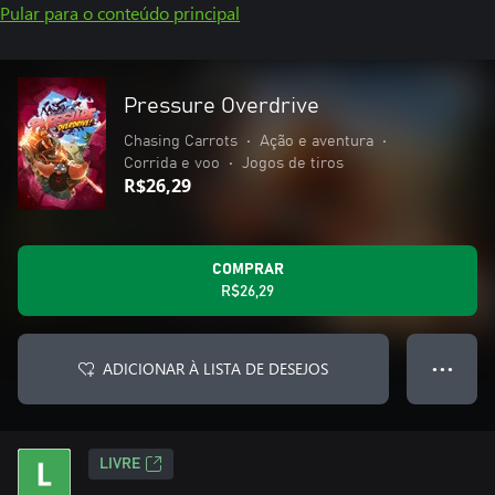
Pular para o conteúdo principal
Pressure Overdrive
Chasing Carrots
•
Ação e aventura
•
Corrida e voo
•
Jogos de tiros
R$26,29
COMPRAR
R$26,29
ADICIONAR À LISTA DE DESEJOS
● ● ●
LIVRE