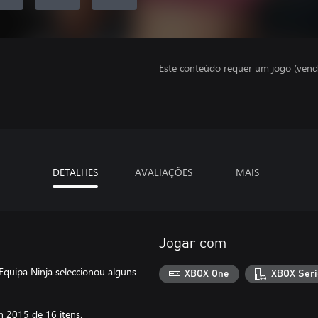
Este conteúdo requer um jogo (vend
DETALHES
AVALIAÇÕES
MAIS
Jogar com
 Equipa Ninja seleccionou alguns
XBOX One
XBOX Seri
n 2015 de 16 itens.