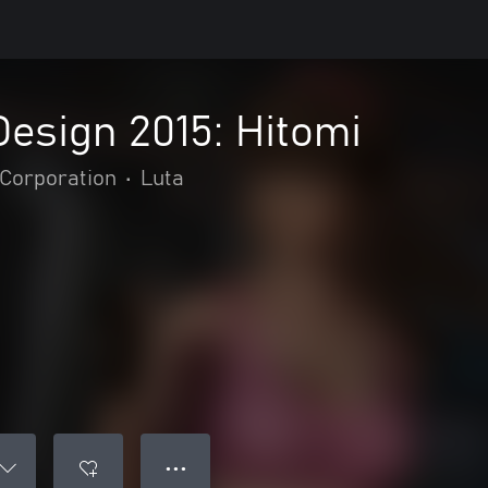
esign 2015: Hitomi
Corporation
•
Luta
● ● ●