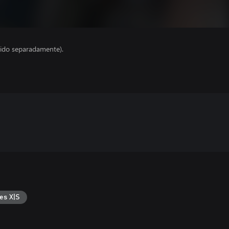
ido separadamente).
es X|S