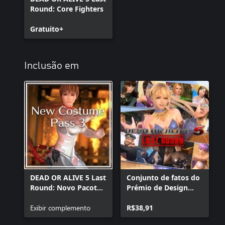
Round: Core Fighters
Gratuito+
Inclusão em
DEAD OR ALIVE 5 Last
Conjunto de fatos do
Round: Novo Pacote
Prémio de Design
de fatos 3 +
2015
Personagem
Exibir complemento
R$38,91