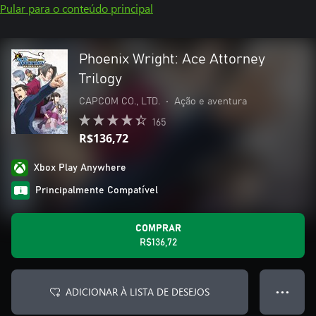
Pular para o conteúdo principal
Phoenix Wright: Ace Attorney
Trilogy
CAPCOM CO., LTD.
•
Ação e aventura
165
R$136,72
Xbox Play Anywhere
Principalmente Compatível
COMPRAR
R$136,72
ADICIONAR À LISTA DE DESEJOS
● ● ●