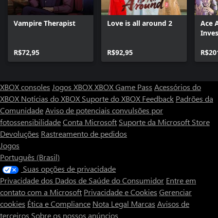
Vampire Therapist
Love is all around 2
Ace 
Inves
Colle
R$72,95
R$92,95
R$20
XBOX consoles
Jogos XBOX
XBOX Game Pass
Acessórios do
XBOX
Notícias do XBOX
Suporte do XBOX
Feedback
Padrões da
Comunidade
Aviso de potenciais convulsões por
fotossensibilidade
Conta Microsoft
Suporte da Microsoft Store
Devoluções
Rastreamento de pedidos
Jogos
Português (Brasil)
Suas opções de privacidade
Privacidade dos Dados de Saúde do Consumidor
Entre em
contato com a Microsoft
Privacidade e Cookies
Gerenciar
cookies
Ética e Compliance
Nota Legal
Marcas
Avisos de
terceiros
Sobre os nossos anúncios