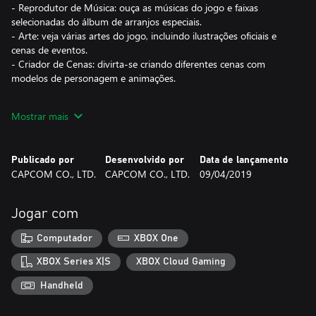
- Reprodutor de Música: ouça as músicas do jogo e faixas
selecionadas do álbum de arranjos especiais.
- Arte: veja várias artes do jogo, incluindo ilustrações oficiais e
cenas de eventos.
- Criador de Cenas: divirta-se criando diferentes cenas com
modelos de personagem e animações.
Mais funções para aproveitar
Mostrar mais
- Seleção de Episódios permite que você comece a jogar a partir
do episódio que quiser.
- Modo História permite que você resolva os casos
Publicado por
Desenvolvido por
Data de lançamento
automaticamente para curtir mais da história.
CAPCOM CO., LTD.
CAPCOM CO., LTD.
09/04/2019
- Automático permite que você avance o diálogo
automaticamente para focar em resolver os casos. (alterne entre
Modo História e Automático para se adequar ao seu estilo de
Jogar com
jogo).
Computador
XBOX One
Suporte a idiomas adicionais com espanhol latino-americano e
português brasileiro, incluindo texto e voz!
XBOX Series X|S
XBOX Cloud Gaming
Handheld
Correções de bugs