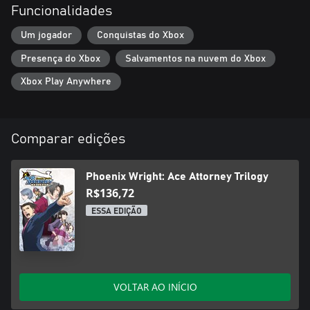
- Implementamos medidas para corrigir vulnerabilidades no
Funcionalidades
Unity.
Um jogador
Conquistas do Xbox
Presença do Xbox
Salvamentos na nuvem do Xbox
Xbox Play Anywhere
Comparar edições
Phoenix Wright: Ace Attorney Trilogy
R$136,72
ESSA EDIÇÃO
VOLTAR AO INÍCIO