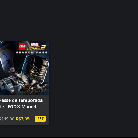
Passe de Temporada
de LEGO® Marvel
Super Heroes 2
R$49,00
R$7,35
-85%