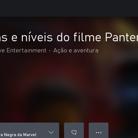
 e níveis do filme Pant
ve Entertainment
•
Ação e aventura
● ● ●
ra Negra da Marvel