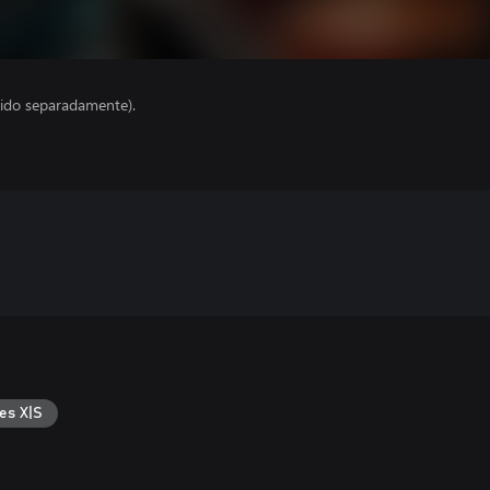
ido separadamente).
es X|S