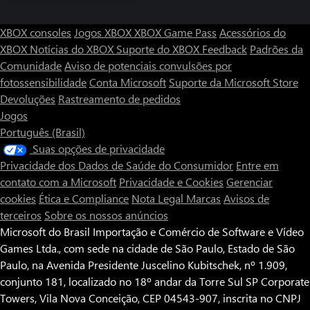
XBOX consoles
Jogos XBOX
XBOX Game Pass
Acessórios do
XBOX
Notícias do XBOX
Suporte do XBOX
Feedback
Padrões da
Comunidade
Aviso de potenciais convulsões por
fotossensibilidade
Conta Microsoft
Suporte da Microsoft Store
Devoluções
Rastreamento de pedidos
Jogos
Português (Brasil)
Suas opções de privacidade
Privacidade dos Dados de Saúde do Consumidor
Entre em
contato com a Microsoft
Privacidade e Cookies
Gerenciar
cookies
Ética e Compliance
Nota Legal
Marcas
Avisos de
terceiros
Sobre os nossos anúncios
Microsoft do Brasil Importação e Comércio de Software e Vídeo
Games Ltda., com sede na cidade de São Paulo, Estado de São
Paulo, na Avenida Presidente Juscelino Kubitschek, nº 1.909,
conjunto 181, localizado no 18º andar da Torre Sul SP Corporate
Towers, Vila Nova Conceição, CEP 04543-907, inscrita no CNPJ