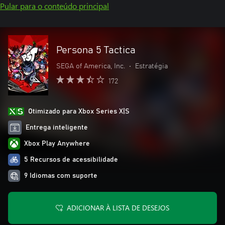
Pular para o conteúdo principal
Persona 5 Tactica
SEGA of America, Inc.
•
Estratégia
172
Otimizado para Xbox Series X|S
Entrega inteligente
Xbox Play Anywhere
5 Recursos de acessibilidade
9 Idiomas com suporte
ADICIONAR À LISTA DE DESEJOS