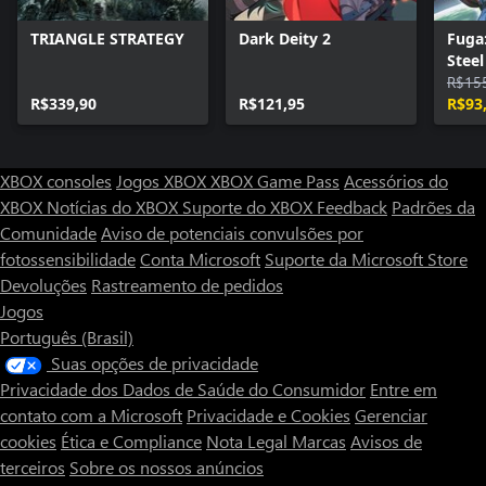
TRIANGLE STRATEGY
Dark Deity 2
Fuga:
Steel
R$15
R$339,90
R$121,95
R$93
XBOX consoles
Jogos XBOX
XBOX Game Pass
Acessórios do
XBOX
Notícias do XBOX
Suporte do XBOX
Feedback
Padrões da
Comunidade
Aviso de potenciais convulsões por
fotossensibilidade
Conta Microsoft
Suporte da Microsoft Store
Devoluções
Rastreamento de pedidos
Jogos
Português (Brasil)
Suas opções de privacidade
Privacidade dos Dados de Saúde do Consumidor
Entre em
contato com a Microsoft
Privacidade e Cookies
Gerenciar
cookies
Ética e Compliance
Nota Legal
Marcas
Avisos de
terceiros
Sobre os nossos anúncios