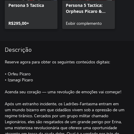
Persona 5 Tactica
Persona 5 Tactica:
Orpheus Picaro &
Izanagi Picaro
R$295,00+
Exibir complemento
Descrição
Reserve agora para obter os seguintes conteúdos digitais:
• Orfeu Pícaro
• Izanagi Pícaro
Acenda seu coração — uma revolução de emoções vai começar!
Após um estranho incidente, os Ladrões-Fantasma entram em
um mundo bizarro em que cidadãos vivem sob a opressão de um
regime tirânico. Cercados por um grupo militar chamado
Legionários, eles são resgatados de um grande perigo por Erina,
uma misteriosa revolucionária que oferece uma oportunidade
atraente em troca da ajuda deles. Qual é a verdade por trás de