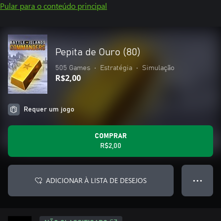
Pular para o conteúdo principal
Pepita de Ouro (80)
505 Games
•
Estratégia
•
Simulação
R$2,00
Requer um jogo
COMPRAR
R$2,00
ADICIONAR À LISTA DE DESEJOS
● ● ●