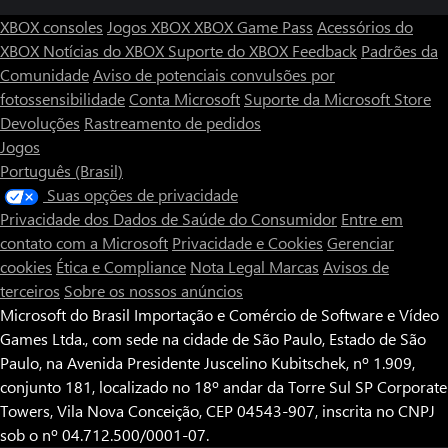
XBOX consoles
Jogos XBOX
XBOX Game Pass
Acessórios do
XBOX
Notícias do XBOX
Suporte do XBOX
Feedback
Padrões da
Comunidade
Aviso de potenciais convulsões por
fotossensibilidade
Conta Microsoft
Suporte da Microsoft Store
Devoluções
Rastreamento de pedidos
Jogos
Português (Brasil)
Suas opções de privacidade
Privacidade dos Dados de Saúde do Consumidor
Entre em
contato com a Microsoft
Privacidade e Cookies
Gerenciar
cookies
Ética e Compliance
Nota Legal
Marcas
Avisos de
terceiros
Sobre os nossos anúncios
Microsoft do Brasil Importação e Comércio de Software e Vídeo
Games Ltda., com sede na cidade de São Paulo, Estado de São
Paulo, na Avenida Presidente Juscelino Kubitschek, nº 1.909,
conjunto 181, localizado no 18º andar da Torre Sul SP Corporate
Towers, Vila Nova Conceição, CEP 04543-907, inscrita no CNPJ
sob o nº 04.712.500/0001-07.