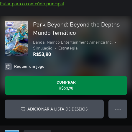
Pular para o conteúdo principal
Park Beyond: Beyond the Depths –
Mundo Temático
Bandai Namco Entertainment America Inc.
•
Simulação
•
Estratégia
R$53,90
Requer um jogo
COMPRAR
R$53,90
ADICIONAR À LISTA DE DESEJOS
● ● ●