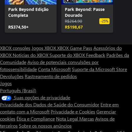
Park Beyond Edição
Park Beyond: Passe
Completa
Dourado
R$264,90
-25%
R$374,50+
R$198,67
XBOX consoles
Jogos XBOX
XBOX Game Pass
Acessórios do
XBOX
Notícias do XBOX
Suporte do XBOX
Feedback
Padrões da
Comunidade
Aviso de potenciais convulsões por
fotossensibilidade
Conta Microsoft
Suporte da Microsoft Store
Devoluções
Rastreamento de pedidos
Jogos
Português (Brasil)
Suas opções de privacidade
Privacidade dos Dados de Saúde do Consumidor
Entre em
contato com a Microsoft
Privacidade e Cookies
Gerenciar
cookies
Ética e Compliance
Nota Legal
Marcas
Avisos de
terceiros
Sobre os nossos anúncios