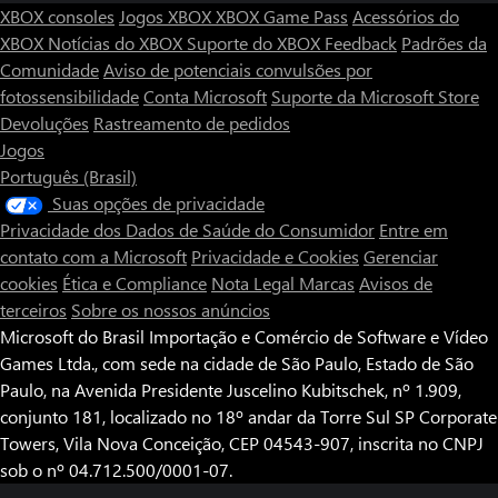
XBOX consoles
Jogos XBOX
XBOX Game Pass
Acessórios do
XBOX
Notícias do XBOX
Suporte do XBOX
Feedback
Padrões da
Comunidade
Aviso de potenciais convulsões por
fotossensibilidade
Conta Microsoft
Suporte da Microsoft Store
Devoluções
Rastreamento de pedidos
Jogos
Português (Brasil)
Suas opções de privacidade
Privacidade dos Dados de Saúde do Consumidor
Entre em
contato com a Microsoft
Privacidade e Cookies
Gerenciar
cookies
Ética e Compliance
Nota Legal
Marcas
Avisos de
terceiros
Sobre os nossos anúncios
Microsoft do Brasil Importação e Comércio de Software e Vídeo
Games Ltda., com sede na cidade de São Paulo, Estado de São
Paulo, na Avenida Presidente Juscelino Kubitschek, nº 1.909,
conjunto 181, localizado no 18º andar da Torre Sul SP Corporate
Towers, Vila Nova Conceição, CEP 04543-907, inscrita no CNPJ
sob o nº 04.712.500/0001-07.