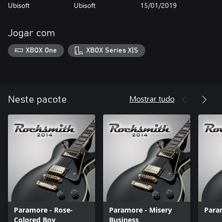
Ubisoft
Ubisoft
15/01/2019
Jogar com
XBOX One
XBOX Series X|S
Mostrar tudo
Neste pacote
Paramore - Rose-
Paramore - Misery
Para
Colored Boy
Business