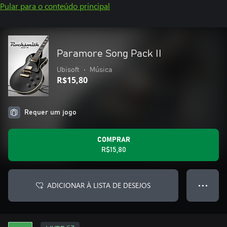
Pular para o conteúdo principal
Paramore Song Pack II
Ubisoft
•
Música
R$15,80
Requer um jogo
COMPRAR
R$15,80
ADICIONAR À LISTA DE DESEJOS
● ● ●