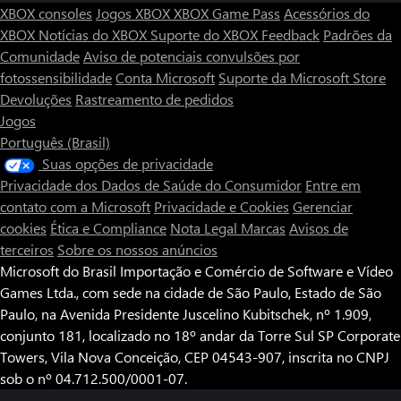
XBOX consoles
Jogos XBOX
XBOX Game Pass
Acessórios do
XBOX
Notícias do XBOX
Suporte do XBOX
Feedback
Padrões da
Comunidade
Aviso de potenciais convulsões por
fotossensibilidade
Conta Microsoft
Suporte da Microsoft Store
Devoluções
Rastreamento de pedidos
Jogos
Português (Brasil)
Suas opções de privacidade
Privacidade dos Dados de Saúde do Consumidor
Entre em
contato com a Microsoft
Privacidade e Cookies
Gerenciar
cookies
Ética e Compliance
Nota Legal
Marcas
Avisos de
terceiros
Sobre os nossos anúncios
Microsoft do Brasil Importação e Comércio de Software e Vídeo
Games Ltda., com sede na cidade de São Paulo, Estado de São
Paulo, na Avenida Presidente Juscelino Kubitschek, nº 1.909,
conjunto 181, localizado no 18º andar da Torre Sul SP Corporate
Towers, Vila Nova Conceição, CEP 04543-907, inscrita no CNPJ
sob o nº 04.712.500/0001-07.