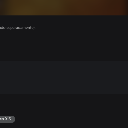
ido separadamente).
es X|S