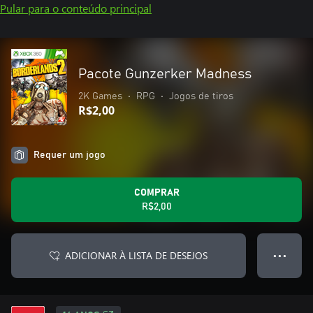
Pular para o conteúdo principal
Pacote Gunzerker Madness
2K Games
•
RPG
•
Jogos de tiros
R$2,00
Requer um jogo
COMPRAR
R$2,00
ADICIONAR À LISTA DE DESEJOS
● ● ●