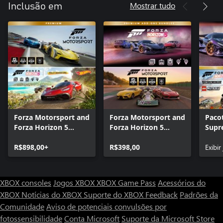
Mostrar tudo
Inclusão em
Forza Motorsport and
Forza Motorsport and
Paco
Forza Horizon 5
Forza Horizon 5
Supr
Premium Editions
Premium Add-Ons
Horiz
Bundle
R$898,00+
Bundle
R$398,00
Exibir
XBOX consoles
Jogos XBOX
XBOX Game Pass
Acessórios do
XBOX
Notícias do XBOX
Suporte do XBOX
Feedback
Padrões da
Comunidade
Aviso de potenciais convulsões por
fotossensibilidade
Conta Microsoft
Suporte da Microsoft Store