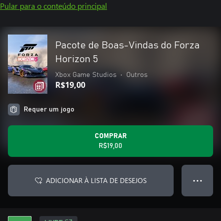
Pular para o conteúdo principal
Pacote de Boas-Vindas do Forza
Horizon 5
Xbox Game Studios
•
Outros
R$19,00
Requer um jogo
COMPRAR
R$19,00
ADICIONAR À LISTA DE DESEJOS
● ● ●