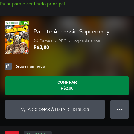
Pular para o conteúdo principal
Pacote Assassin Supremacy
2K Games
•
RPG
•
Jogos de tiros
R$2,00
Requer um jogo
COMPRAR
R$2,00
ADICIONAR À LISTA DE DESEJOS
● ● ●