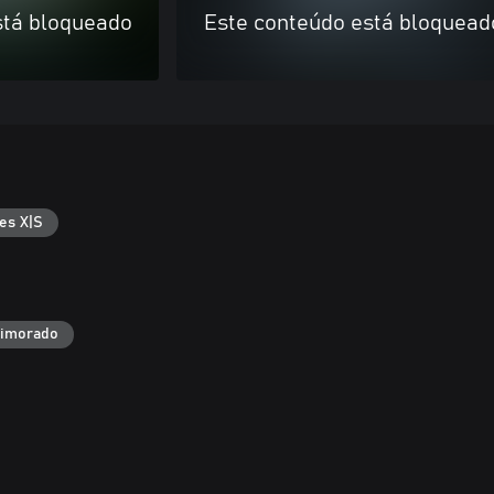
stá bloqueado
Este conteúdo está bloquead
es X|S
rimorado