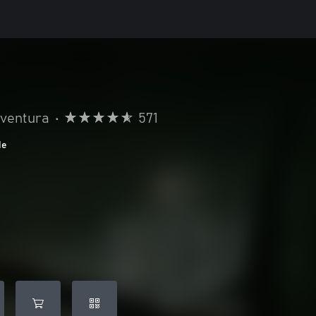
aventura
•
571
de