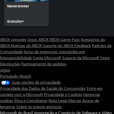
Neverwinter
Gratuito+
XBOX consoles
Jogos XBOX
XBOX Game Pass
Acessórios do
XBOX
Notícias do XBOX
Suporte do XBOX
Feedback
Padrões da
Comunidade
Aviso de potenciais convulsões por
fotossensibilidade
Conta Microsoft
Suporte da Microsoft Store
Devoluções
Rastreamento de pedidos
Jogos
Português (Brasil)
Suas opções de privacidade
Privacidade dos Dados de Saúde do Consumidor
Entre em
contato com a Microsoft
Privacidade e Cookies
Gerenciar
cookies
Ética e Compliance
Nota Legal
Marcas
Avisos de
terceiros
Sobre os nossos anúncios
Microsoft do Brasil Importação e Comércio de Software e Vídeo