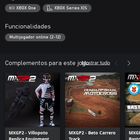
XBOX One
XBOX Series X|S
Funcionalidades
Multijogador online (2-12)
Mostrar tudo
Complementos para este jogo
MXGP2 - Villopoto
MXGP2 - Beto Carrero
MXGP
Replica Equipment
Track
Bast