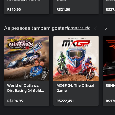
R$10,90
R$21,50
R$37
Mostrar tudo
As pessoas também gostam
World of Outlaws:
MXGP 24: The Official
REN
Dirt Racing 24 Gold
Game
Edition
R$194,95+
R$222,45+
R$17