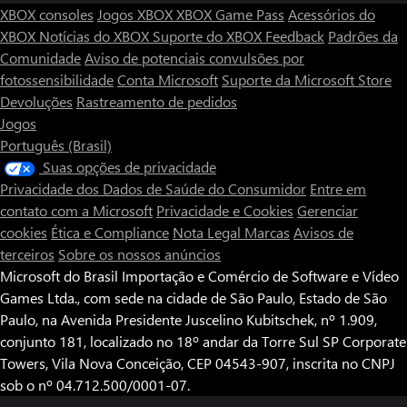
XBOX consoles
Jogos XBOX
XBOX Game Pass
Acessórios do
XBOX
Notícias do XBOX
Suporte do XBOX
Feedback
Padrões da
Comunidade
Aviso de potenciais convulsões por
fotossensibilidade
Conta Microsoft
Suporte da Microsoft Store
Devoluções
Rastreamento de pedidos
Jogos
Português (Brasil)
Suas opções de privacidade
Privacidade dos Dados de Saúde do Consumidor
Entre em
contato com a Microsoft
Privacidade e Cookies
Gerenciar
cookies
Ética e Compliance
Nota Legal
Marcas
Avisos de
terceiros
Sobre os nossos anúncios
Microsoft do Brasil Importação e Comércio de Software e Vídeo
Games Ltda., com sede na cidade de São Paulo, Estado de São
Paulo, na Avenida Presidente Juscelino Kubitschek, nº 1.909,
conjunto 181, localizado no 18º andar da Torre Sul SP Corporate
Towers, Vila Nova Conceição, CEP 04543-907, inscrita no CNPJ
sob o nº 04.712.500/0001-07.