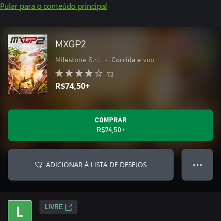
Pular para o conteúdo principal
MXGP2
Milestone S.r.l.
•
Corrida e voo
73
R$74,50+
COMPRAR
R$74,50+
ADICIONAR À LISTA DE DESEJOS
● ● ●
LIVRE