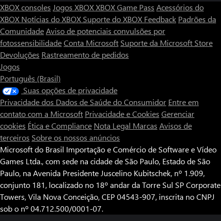
XBOX consoles
Jogos XBOX
XBOX Game Pass
Acessórios do
XBOX
Notícias do XBOX
Suporte do XBOX
Feedback
Padrões da
Comunidade
Aviso de potenciais convulsões por
fotossensibilidade
Conta Microsoft
Suporte da Microsoft Store
Devoluções
Rastreamento de pedidos
Jogos
Português (Brasil)
Suas opções de privacidade
Privacidade dos Dados de Saúde do Consumidor
Entre em
contato com a Microsoft
Privacidade e Cookies
Gerenciar
cookies
Ética e Compliance
Nota Legal
Marcas
Avisos de
terceiros
Sobre os nossos anúncios
Microsoft do Brasil Importação e Comércio de Software e Vídeo
Games Ltda., com sede na cidade de São Paulo, Estado de São
Paulo, na Avenida Presidente Juscelino Kubitschek, nº 1.909,
conjunto 181, localizado no 18º andar da Torre Sul SP Corporate
Towers, Vila Nova Conceição, CEP 04543-907, inscrita no CNPJ
sob o nº 04.712.500/0001-07.