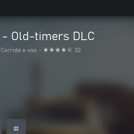
- Old-timers DLC
Corrida e voo
•
32