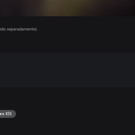
ido separadamente).
es X|S