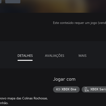
Este conteúdo requer um jogo (vend
DETALHES
AVALIAÇÕES
MAIS
Jogar com
XBOX One
XBOX Seri
 novo mapa das Colinas Rochosas,
inhão.