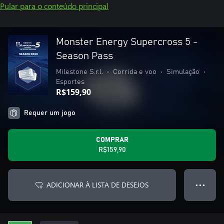
Pular para o conteúdo principal
Monster Energy Supercross 5 -
Season Pass
Milestone S.r.l.
•
Corrida e voo
•
Simulação
•
Esportes
R$159,90
Requer um jogo
COMPRAR
R$159,90
ADICIONAR À LISTA DE DESEJOS
● ● ●