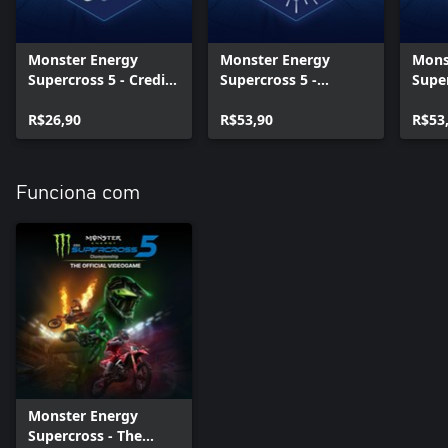
Monster Energy
Monster Energy
Mons
Supercross 5 - Credits
Supercross 5 -
Super
Multiplier
Legends Pack Vol. 1
Lege
R$26,90
R$53,90
R$53
Funciona com
Monster Energy
Supercross - The