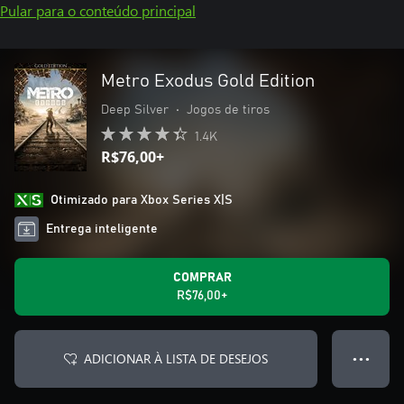
Pular para o conteúdo principal
Metro Exodus Gold Edition
Deep Silver
•
Jogos de tiros
1.4K
R$76,00+
Otimizado para Xbox Series X|S
Entrega inteligente
COMPRAR
R$76,00+
ADICIONAR À LISTA DE DESEJOS
● ● ●