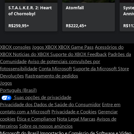
S.T.A.L.K.E.R. 2: Heart
Atomfall
Syst
of Chornobyl
Anni
Rema
R$259,95+
R$222,45+
R$11
XBOX consoles
Jogos XBOX
XBOX Game Pass
Acessórios do
XBOX
Notícias do XBOX
Suporte do XBOX
Feedback
Padrões da
Comunidade
Aviso de potenciais convulsões por
fotossensibilidade
Conta Microsoft
Suporte da Microsoft Store
Devoluções
Rastreamento de pedidos
Jogos
Português (Brasil)
Suas opções de privacidade
Privacidade dos Dados de Saúde do Consumidor
Entre em
contato com a Microsoft
Privacidade e Cookies
Gerenciar
cookies
Ética e Compliance
Nota Legal
Marcas
Avisos de
terceiros
Sobre os nossos anúncios
Microsoft do Brasil Importação e Comércio de Software e Vídeo