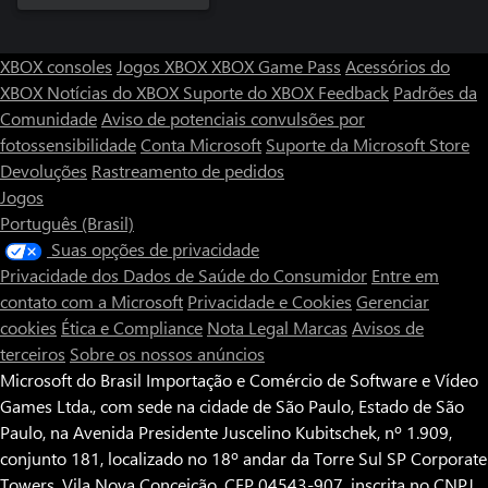
XBOX consoles
Jogos XBOX
XBOX Game Pass
Acessórios do
XBOX
Notícias do XBOX
Suporte do XBOX
Feedback
Padrões da
Comunidade
Aviso de potenciais convulsões por
fotossensibilidade
Conta Microsoft
Suporte da Microsoft Store
Devoluções
Rastreamento de pedidos
Jogos
Português (Brasil)
Suas opções de privacidade
Privacidade dos Dados de Saúde do Consumidor
Entre em
contato com a Microsoft
Privacidade e Cookies
Gerenciar
cookies
Ética e Compliance
Nota Legal
Marcas
Avisos de
terceiros
Sobre os nossos anúncios
Microsoft do Brasil Importação e Comércio de Software e Vídeo
Games Ltda., com sede na cidade de São Paulo, Estado de São
Paulo, na Avenida Presidente Juscelino Kubitschek, nº 1.909,
conjunto 181, localizado no 18º andar da Torre Sul SP Corporate
Towers, Vila Nova Conceição, CEP 04543-907, inscrita no CNPJ