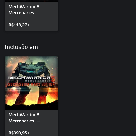
MechWarrior 5:
Mercenaries
R$118,27+
Inclusão em
MechWarrior 5:
Mercenaries -
Succession Wars
Edition
R$390,95+