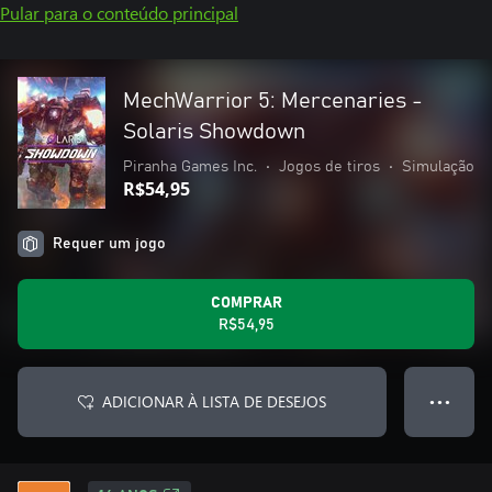
Pular para o conteúdo principal
MechWarrior 5: Mercenaries -
Solaris Showdown
Piranha Games Inc.
•
Jogos de tiros
•
Simulação
R$54,95
Requer um jogo
COMPRAR
R$54,95
ADICIONAR À LISTA DE DESEJOS
● ● ●