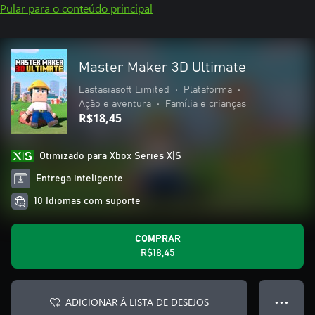
Pular para o conteúdo principal
Master Maker 3D Ultimate
Eastasiasoft Limited
•
Plataforma
•
Ação e aventura
•
Família e crianças
R$18,45
Otimizado para Xbox Series X|S
Entrega inteligente
10 Idiomas com suporte
COMPRAR
R$18,45
ADICIONAR À LISTA DE DESEJOS
● ● ●