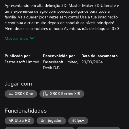
Apresentando em alta definição 3D, Master Maker 3D Ultimate é
uma experiência de ação com poucos polígonos para toda a
família. Vais querer jogar vezes sem conta! Usa a tua imaginação
e continua a criar muito depois de concluir os níveis principais!
Além disso, se concluíres o modo Aventura, irás desbloquear 350
novos níveis para desfrutar quando quiseres!
Mostrar mais
Publicado por
Desenvolvido por
Data de lançamento
Eastasiasoft Limited
Eastasiasoft Limited,
20/03/2024
Derik D.F.
Jogar com
XBOX One
XBOX Series X|S
Funcionalidades
4K Ultra HD
Um jogador
60fps+