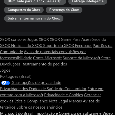
Otimizado para o Xbox Series X|S
Entrega inteligente
Conquistas do Xbox
Presença do Xbox
Salvamentos na nuvem do Xbox
XBOX consoles
Jogos XBOX
XBOX Game Pass
Acessórios do
XBOX
Notícias do XBOX
Suporte do XBOX
Feedback
Padrões da
Comunidade
Aviso de potenciais convulsões por
fotossensibilidade
Conta Microsoft
Suporte da Microsoft Store
Devoluções
Rastreamento de pedidos
Jogos
Português (Brasil)
Suas opções de privacidade
Privacidade dos Dados de Saúde do Consumidor
Entre em
contato com a Microsoft
Privacidade e Cookies
Gerenciar
cookies
Ética e Compliance
Nota Legal
Marcas
Avisos de
terceiros
Sobre os nossos anúncios
Microsoft do Brasil Importação e Comércio de Software e Vídeo