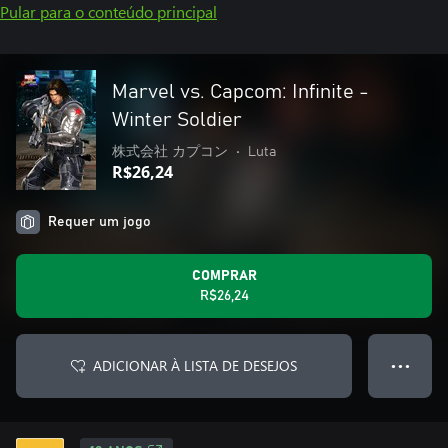
Pular para o conteúdo principal
Marvel vs. Capcom: Infinite -
Winter Soldier
株式会社 カプコン
•
Luta
R$26,24
Requer um jogo
COMPRAR
R$26,24
ADICIONAR À LISTA DE DESEJOS
● ● ●