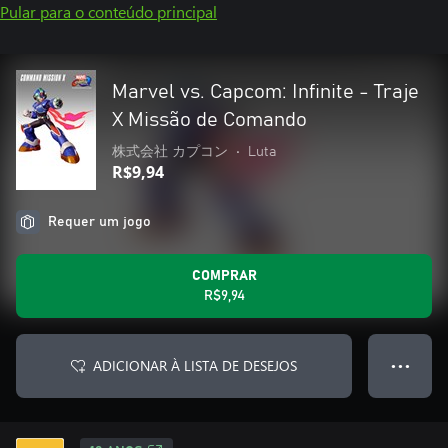
Pular para o conteúdo principal
Marvel vs. Capcom: Infinite - Traje
X Missão de Comando
株式会社 カプコン
•
Luta
R$9,94
Requer um jogo
COMPRAR
R$9,94
ADICIONAR À LISTA DE DESEJOS
● ● ●