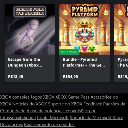
Escape from the
Bundle - Pyramid
Pyra
Dungeon (Xbox
Platformer - The Gem
The 
Series)
Heist
Serie
R$18,45
R$54,95
R$19
XBOX consoles
Jogos XBOX
XBOX Game Pass
Acessórios do
XBOX
Notícias do XBOX
Suporte do XBOX
Feedback
Padrões da
Comunidade
Aviso de potenciais convulsões por
fotossensibilidade
Conta Microsoft
Suporte da Microsoft Store
Devoluções
Rastreamento de pedidos