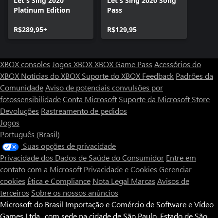
Let's Sing 2020
Let's Sing 2020 Song
Platinum Edition
Pass
R$289,95+
R$129,95
XBOX consoles
Jogos XBOX
XBOX Game Pass
Acessórios do
XBOX
Notícias do XBOX
Suporte do XBOX
Feedback
Padrões da
Comunidade
Aviso de potenciais convulsões por
fotossensibilidade
Conta Microsoft
Suporte da Microsoft Store
Devoluções
Rastreamento de pedidos
Jogos
Português (Brasil)
Suas opções de privacidade
Privacidade dos Dados de Saúde do Consumidor
Entre em
contato com a Microsoft
Privacidade e Cookies
Gerenciar
cookies
Ética e Compliance
Nota Legal
Marcas
Avisos de
terceiros
Sobre os nossos anúncios
Microsoft do Brasil Importação e Comércio de Software e Vídeo
Games Ltda., com sede na cidade de São Paulo, Estado de São