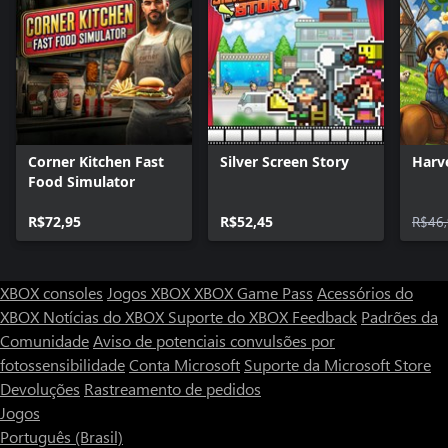
Corner Kitchen Fast
Silver Screen Story
Harv
Food Simulator
R$72,95
R$52,45
R$46
XBOX consoles
Jogos XBOX
XBOX Game Pass
Acessórios do
XBOX
Notícias do XBOX
Suporte do XBOX
Feedback
Padrões da
Comunidade
Aviso de potenciais convulsões por
fotossensibilidade
Conta Microsoft
Suporte da Microsoft Store
Devoluções
Rastreamento de pedidos
Jogos
Português (Brasil)