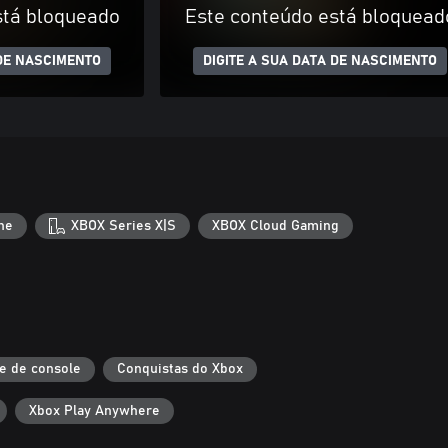
stá bloqueado
Este conteúdo está bloquead
 DE NASCIMENTO
DIGITE A SUA DATA DE NASCIMENTO
ne
XBOX Series X|S
XBOX Cloud Gaming
e de console
Conquistas do Xbox
Xbox Play Anywhere