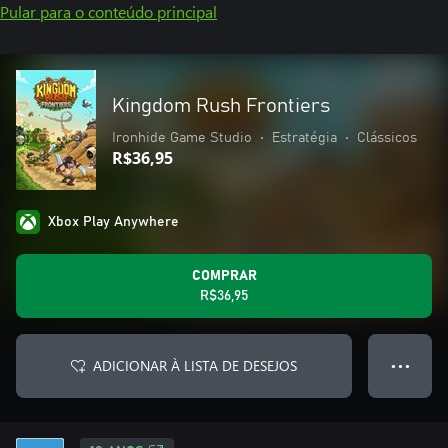
Pular para o conteúdo principal
Kingdom Rush Frontiers
Ironhide Game Studio
•
Estratégia
•
Clássicos
R$36,95
Xbox Play Anywhere
COMPRAR
R$36,95
ADICIONAR À LISTA DE DESEJOS
● ● ●