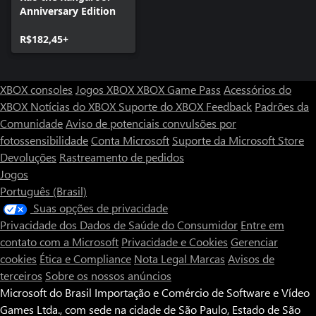
Anniversary Edition
R$182,45+
XBOX consoles
Jogos XBOX
XBOX Game Pass
Acessórios do
XBOX
Notícias do XBOX
Suporte do XBOX
Feedback
Padrões da
Comunidade
Aviso de potenciais convulsões por
fotossensibilidade
Conta Microsoft
Suporte da Microsoft Store
Devoluções
Rastreamento de pedidos
Jogos
Português (Brasil)
Suas opções de privacidade
Privacidade dos Dados de Saúde do Consumidor
Entre em
contato com a Microsoft
Privacidade e Cookies
Gerenciar
cookies
Ética e Compliance
Nota Legal
Marcas
Avisos de
terceiros
Sobre os nossos anúncios
Microsoft do Brasil Importação e Comércio de Software e Vídeo
Games Ltda., com sede na cidade de São Paulo, Estado de São