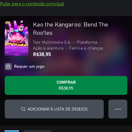
Pular para o conteúdo principal
Kao the Kangaroo: Bend The
Roo'les
Tate Multimedia S.A.
•
Plataforma
•
Ação e aventura
•
Família e crianças
R$38,95
Requer um jogo
COMPRAR
R$38,95
ADICIONAR À LISTA DE DESEJOS
● ● ●