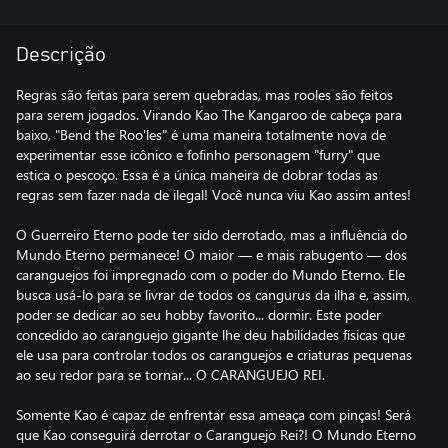
Descrição
Regras são feitas para serem quebradas, mas rooles são feitos
para serem jogados. Virando Kao The Kangaroo de cabeça para
baixo, "Bend the Roo'les" é uma maneira totalmente nova de
experimentar esse icônico e fofinho personagem "furry" que
estica o pescoço. Essa é a única maneira de dobrar todas as
regras sem fazer nada de ilegal! Você nunca viu Kao assim antes!
O Guerreiro Eterno pode ter sido derrotado, mas a influência do
Mundo Eterno permanece! O maior — e mais rabugento — dos
caranguejos foi impregnado com o poder do Mundo Eterno. Ele
busca usá-lo para se livrar de todos os cangurus da ilha e, assim,
poder se dedicar ao seu hobby favorito... dormir. Este poder
concedido ao caranguejo gigante lhe deu habilidades físicas que
ele usa para controlar todos os caranguejos e criaturas pequenas
ao seu redor para se tornar... O CARANGUEJO REI.
Somente Kao é capaz de enfrentar essa ameaça com pinças! Será
que Kao conseguirá derrotar o Caranguejo Rei?! O Mundo Eterno