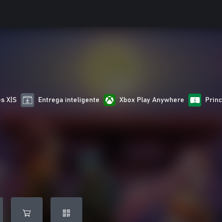
es X|S
Entrega inteligente
Xbox Play Anywhere
Prin