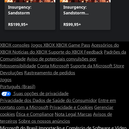
Insurgency:
Insurgency:
Sandstorm
Sandstorm
(Windows)
R$199,95+
R$99,95+
XBOX consoles
Jogos XBOX
XBOX Game Pass
Acessórios do
XBOX
Notícias do XBOX
Suporte do XBOX
Feedback
Padrões da
Comunidade
Aviso de potenciais convulsões por
fotossensibilidade
Conta Microsoft
Suporte da Microsoft Store
Devoluções
Rastreamento de pedidos
Jogos
Português (Brasil)
Suas opções de privacidade
Privacidade dos Dados de Saúde do Consumidor
Entre em
contato com a Microsoft
Privacidade e Cookies
Gerenciar
cookies
Ética e Compliance
Nota Legal
Marcas
Avisos de
terceiros
Sobre os nossos anúncios
Microsoft do Brasil Importação e Comércio de Software e Vídeo