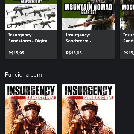
Insurgency:
Insurgency:
Insu
Sandstorm - Digital
Sandstorm -
Sand
Splatter Weapon Skin
Mountain Nomad
Mount
Set
R$15,95
Gear Set
R$15,95
Gear
R$15
Funciona com