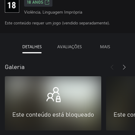
18 ANOS
Violência, Linguagem Imprópria
Este conteúdo requer um jogo (vendido separadamente).
DETALHES
AVALIAÇÕES
MAIS
Galeria
Este conteúdo está bloqueado
Este co