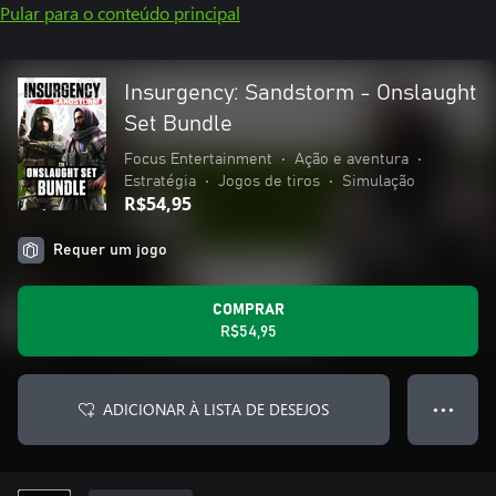
Pular para o conteúdo principal
Insurgency: Sandstorm - Onslaught
Set Bundle
Focus Entertainment
•
Ação e aventura
•
Estratégia
•
Jogos de tiros
•
Simulação
R$54,95
Requer um jogo
COMPRAR
R$54,95
ADICIONAR À LISTA DE DESEJOS
● ● ●