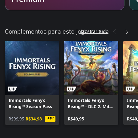
Mostrar tudo
Complementos para este jogo
Immortals Fenyx
Immortals Fenyx
Immo
Rising™ Season Pass
Rising™ - DLC 2: Mitos
Risin
do Reino Oriental
New 
R$99,95
R$34,98
R$40,95
R$40
-65%