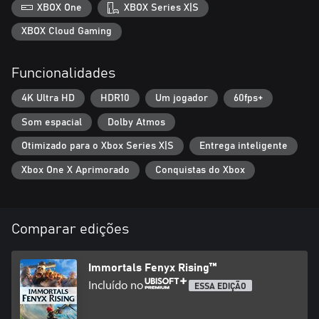
XBOX One
XBOX Series X|S
XBOX Cloud Gaming
Funcionalidades
4K Ultra HD
HDR10
Um jogador
60fps+
Som espacial
Dolby Atmos
Otimizado para o Xbox Series X|S
Entrega inteligente
Xbox One X Aprimorado
Conquistas do Xbox
Comparar edições
Immortals Fenyx Rising™
Incluído no
ESSA EDIÇÃO