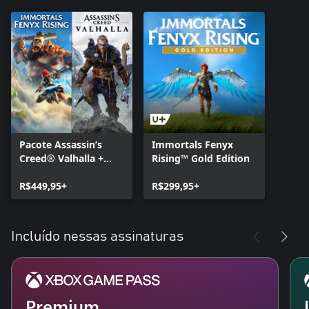
Pacote Assassin’s
Immortals Fenyx
Creed® Valhalla +
Rising™ Gold Edition
Immortals Fenyx
Rising™
R$449,95+
R$299,95+
Incluído nessas assinaturas
Premium