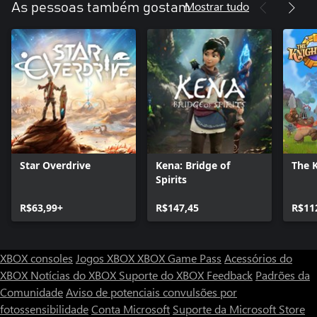
Mostrar tudo
As pessoas também gostam
Star Overdrive
Kena: Bridge of
The 
Spirits
R$63,99+
R$147,45
R$11
XBOX consoles
Jogos XBOX
XBOX Game Pass
Acessórios do
XBOX
Notícias do XBOX
Suporte do XBOX
Feedback
Padrões da
Comunidade
Aviso de potenciais convulsões por
fotossensibilidade
Conta Microsoft
Suporte da Microsoft Store