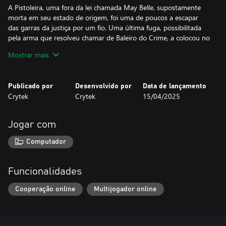
A Pistoleira, uma fora da lei chamada May Belle, supostamente
morta em seu estado de origem, foi uma de poucos a escapar
das garras da justiça por um fio. Uma última fuga, possibilitada
pela arma que resolveu chamar de Baleiro do Crime, a colocou no
caminho do Leste para encontrar uma maneira de ganhar a vida
Mostrar mais
com seu chumbo. E, com seu Cúmplice de confiança, ela achou o
que procurava na Baía, na fronteira deste mundo com o próximo.
Publicado por
Desenvolvido por
Data de lançamento
Crytek
Crytek
15/04/2025
Jogar com
Computador
Funcionalidades
Cooperação online
Multijogador online