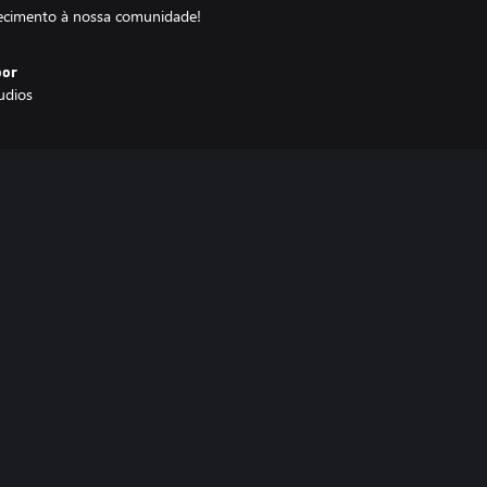
decimento à nossa comunidade!
por
udios