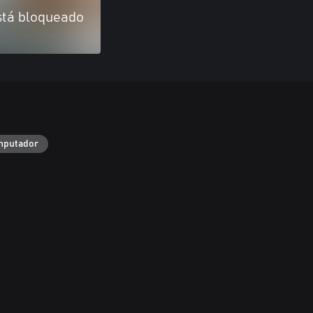
stá bloqueado
putador