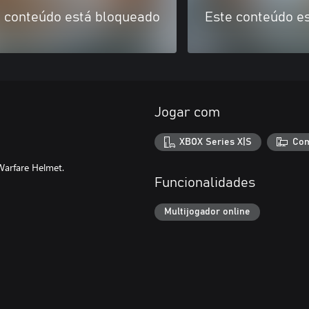
 conteúdo está bloqueado
Este conteúdo e
Jogar com
XBOX Series X|S
Com
Warfare Helmet.
Funcionalidades
Multijogador online