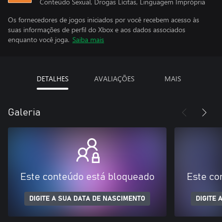
Conteúdo Sexual, Drogas Lícitas, Linguagem Imprópria
Os fornecedores de jogos iniciados por você recebem acesso às
suas informações de perfil do Xbox e aos dados associados
enquanto você joga.
Saiba mais
DETALHES
AVALIAÇÕES
MAIS
Galeria
Este conteúdo está bloqueado
Este co
DIGITE A SUA DATA DE NASCIMENTO
DIGITE 