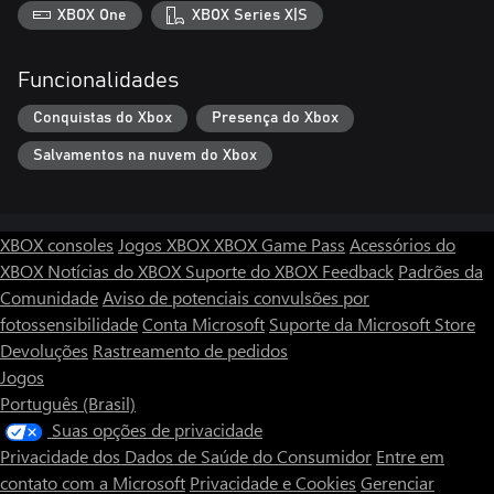
XBOX One
XBOX Series X|S
Funcionalidades
Conquistas do Xbox
Presença do Xbox
Salvamentos na nuvem do Xbox
XBOX consoles
Jogos XBOX
XBOX Game Pass
Acessórios do
XBOX
Notícias do XBOX
Suporte do XBOX
Feedback
Padrões da
Comunidade
Aviso de potenciais convulsões por
fotossensibilidade
Conta Microsoft
Suporte da Microsoft Store
Devoluções
Rastreamento de pedidos
Jogos
Português (Brasil)
Suas opções de privacidade
Privacidade dos Dados de Saúde do Consumidor
Entre em
contato com a Microsoft
Privacidade e Cookies
Gerenciar