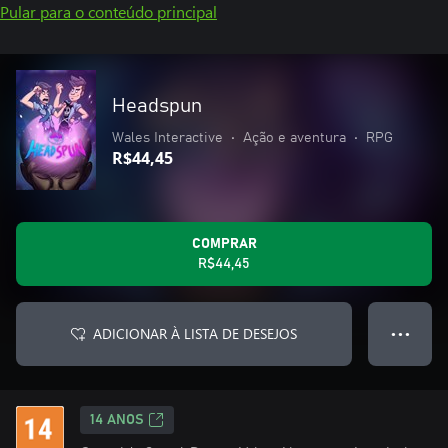
Pular para o conteúdo principal
Headspun
Wales Interactive
•
Ação e aventura
•
RPG
R$44,45
COMPRAR
R$44,45
ADICIONAR À LISTA DE DESEJOS
● ● ●
14 ANOS