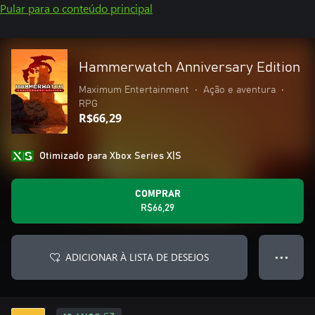
Pular para o conteúdo principal
Hammerwatch Anniversary Edition
Maximum Entertainment
•
Ação e aventura
•
RPG
R$66,29
Otimizado para Xbox Series X|S
COMPRAR
R$66,29
ADICIONAR À LISTA DE DESEJOS
● ● ●