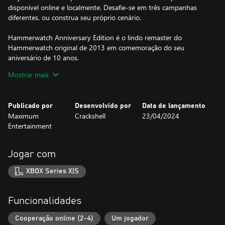
disponível online e localmente. Desafie-se em três campanhas
diferentes, ou construa seu próprio cenário.
Hammerwatch Anniversary Edition é o lindo remaster do
Hammerwatch original de 2013 em comemoração do seu
aniversário de 10 anos.
Embarque na nova campanha da Shaftlocke Tower, além das
Mostrar mais
campanhas já lançadas do Castle Hammerwatch e do Sun
Temple. Desfrute do jogo com nova arte e classes de
personagens refeitas com novos efeitos, assim como um novo
Publicado por
Desenvolvido por
Data de lançamento
sistema de itens e mais!
Maximum
Crackshell
23/04/2024
Entertainment
Características principais:
• Mais coisas para explorar – Jogue uma nova campanha,
Shaftlocke Tower, além das campanhas Castle Hammerwatch e
Jogar com
Sun Temple.
• Gráficos atualizados – Arte em pixels melhorada e classes de
XBOX Series X|S
personagens refeitas com novos efeitos.
• Novo sistema de itens – Expanda o seu arsenal com um sistema
de itens novo em Hammerwatch, que permitirá o
Funcionalidades
armazenamento de itens que você encontra ou compra.
• Mude o mundo – Melhor suporte a mods com recursos
Cooperação online (2-4)
Um jogador