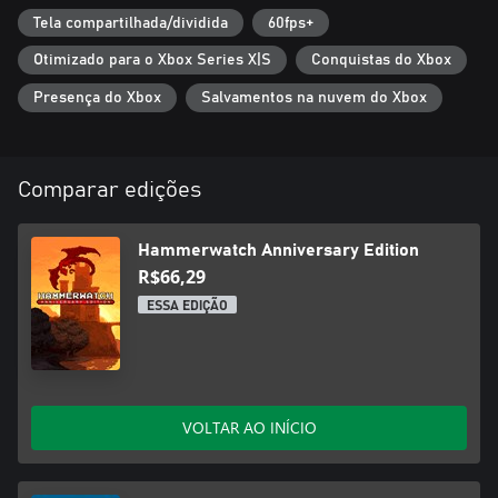
expandidos. Observação: os mods e arquivos salvos antigos não
Tela compartilhada/dividida
60fps+
são compatíveis.
• Novas opções de dificuldade – Novas configurações de
Otimizado para o Xbox Series X|S
Conquistas do Xbox
dificuldade para os jogadores mais habilidosos, assim como
novos quebra-cabeças.
Presença do Xbox
Salvamentos na nuvem do Xbox
• Personalização de personagens – O novo sistema de
personalização inclui seis novas vozes de personagens e quatro
paletas de cores.
Comparar edições
Hammerwatch Anniversary Edition
R$66,29
ESSA EDIÇÃO
VOLTAR AO INÍCIO