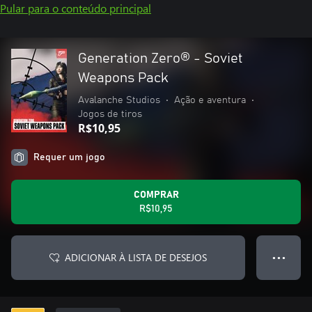
Pular para o conteúdo principal
Generation Zero® - Soviet
Weapons Pack
Avalanche Studios
•
Ação e aventura
•
Jogos de tiros
R$10,95
Requer um jogo
COMPRAR
R$10,95
ADICIONAR À LISTA DE DESEJOS
● ● ●