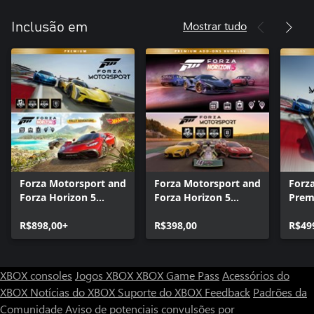
Mostrar tudo
Inclusão em
Forza Motorsport and
Forza Motorsport and
Forz
Forza Horizon 5
Forza Horizon 5
Prem
Premium Editions
Premium Add-Ons
Bundle
R$898,00+
Bundle
R$398,00
R$49
XBOX consoles
Jogos XBOX
XBOX Game Pass
Acessórios do
XBOX
Notícias do XBOX
Suporte do XBOX
Feedback
Padrões da
Comunidade
Aviso de potenciais convulsões por